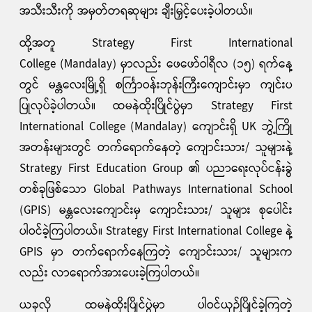
အသီးသီးကို အမှတ်တရဆုများ ချီးမြှင့်ပေးခဲ့ပါတယ်။
ထို့အတူ Strategy First International
College (Mandalay) မှာလည်း ဖေဖော်ဝါရီလ (၁၅) ရက်နေ့
တွင် မန္တလေးမြို့ရှိ စင်္ကြာဝန်းဘုန်းကြီးကျောင်းမှာ ကျင်းပ
ပြုလုပ်ခဲ့ပါတယ်။ ထမနဲထိုးပြိုင်ပွဲမှာ Strategy First
International College (Mandalay) ကျောင်းရှိ UK ဘွဲ့ကြို
အတန်းများတွင် တက်ရောက်နေတဲ့ ကျောင်းသား/ သူများနဲ့
Strategy First Education Group ၏ ပညာရေးလုပ်ငန်းခွဲ
တစ်ခုဖြစ်သော Global Pathways International School
(GPIS) မန္တလေးကျောင်းမှ ကျောင်းသား/ သူများ စုပေါင်း
ပါဝင်ခဲ့ကြပါတယ်။ Strategy First International College နဲ့
GPIS မှာ တက်ရောက်နေကြတဲ့ ကျောင်းသား/ သူများက
လည်း လာရောက်အားပေးခဲ့ကြပါတယ်။
ယခုလို ထမနဲထိုးပြိုင်ပွဲမှာ ပါဝင်ယှဉ်ပြိုင်ခဲ့ကြတဲ့