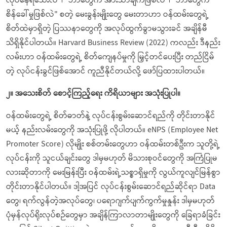
လုပ်နေရသေးလဲ"၊ "ဘာတွေက အားသာချက်ဖြစ်လဲ"၊ "ဘာတွေက
စိန်ခေါ်မှုဖြစ်လဲ" စတဲ့ မေးခွန်းမျိုးတွေ မေးတာဟာ ဝန်ထမ်းတွေရဲ့
စိတ်ထဲမှာရှိတဲ့ ပြဿနာတွေကို အလုပ်ထွက်ခွာမသွားခင် အချိန်မီ
သိရှိနိုင်ပါတယ်။ Harvard Business Review (2022) ကလည်း ဒီနည်း
လမ်းဟာ ဝန်ထမ်းတွေရဲ့ စိတ်ကျေနပ်မှုကို မြှင့်တင်ပေးပြီး တည်ငြိမ်
တဲ့ လုပ်ငန်းခွင်ဖြစ်အောင် ကူညီနိုင်တယ်လို့ ဖော်ပြထားပါတယ်။
၂။ အသေးစိတ် စောင့်ကြည့်ရေး ကိရိယာများ အသုံးပြုပါ။
ဝန်ထမ်းတွေရဲ့ စိတ်ဓာတ်နဲ့ လုပ်ငန်းစွမ်းဆောင်ရည်ကို တိုင်းတာနိုင်
မယ့် နည်းလမ်းတွေကို အသုံးပြုဖို့ လိုပါတယ်။ eNPS (Employee Net
Promoter Score) လိုမျိုး စစ်တမ်းတွေဟာ ဝန်ထမ်းတစ်ဦးက သူတို့ရဲ့
လုပ်ငန်းကို သူငယ်ချင်းတွေ ဒါမှမဟုတ် မိသားစုဝင်တွေကို အကြံပြုမ
လားဆိုတာကို မေးမြန်းပြီး ဝန်ထမ်းရဲ့သစ္စာရှိမှုကို လွယ်ကူလျင်မြန်စွာ
တိုင်းတာနိုင်ပါတယ်။ ဒါ့အပြင် လုပ်ငန်းစွမ်းဆောင်ရည်ဆိုင်ရာ Data
တွေ၊ ရက်လွန်တဲ့အလုပ်တွေ၊ ပရောဂျက်ပျက်ကွက်မှုနှုန်း ဒါမှမဟုတ်
ပုံမှန်လုပ်ရိုးလုပ်စဉ်တွေမှာ အချိန်ကြာလာတာမျိုးတွေကို ခြေရာခံခြင်း