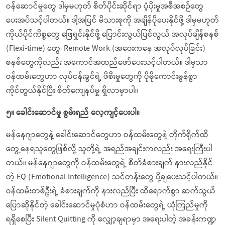
ဝန်ဆောင်မှုတွေ ဒါမှမဟုတ် စိတ်ပိုင်းဆိုင်ရာ ပံ့ပိုးမှုအစီအစဉ်တွေ
ပေးအပ်သင့်ပါတယ်။ ဒါ့အပြင် မိသားစုကို အချိန်ပိုပေးနိုင်ဖို့ ဒါမှမဟုတ်
ကိုယ်ပိုင်ကိစ္စတွေ ဖြေရှင်းနိုင်ဖို့ ပြောင်းလွယ်ပြင်လွယ် အလုပ်ချိန်စနစ်
(Flexi-time) တွေ၊ Remote Work (အဝေးကနေ အလုပ်လုပ်ခြင်း)
စနစ်တွေကိုလည်း အကောင်အထည်ဖော်ပေးသင့်ပါတယ်။ ဒါမှသာ
ဝန်ထမ်းတွေဟာ လုပ်ငန်းခွင်ရဲ့ ဖိစီးမှုတွေကို ပိုမိုကောင်းမွန်စွာ
ကိုင်တွယ်နိုင်ပြီး စိတ်ကျေနပ်မှု ရှိလာမှာပါ။
၅။ ခေါင်းဆောင်မှု စွမ်းရည် လေ့ကျင့်ပေးပါ။
မန်နေဂျာတွေနဲ့ ခေါင်းဆောင်တွေဟာ ဝန်ထမ်းတွေနဲ့ တိုက်ရိုက်ထိ
တွေ့နေရသူတွေဖြစ်လို့ သူတို့ရဲ့ အရည်အချင်းကလည်း အရေးကြီးပါ
တယ်။ မန်နေဂျာတွေကို ဝန်ထမ်းတွေရဲ့ စိတ်ခံစားချက် နားလည်နိုင်
တဲ့ EQ (Emotional Intelligence) သင်တန်းတွေ ပို့ချပေးသင့်ပါတယ်။
ဝန်ထမ်းတစ်ဦးရဲ့ ခံစားချက်ကို နားလည်ပြီး ထိရောက်စွာ ဆက်သွယ်
ပြောဆိုနိုင်တဲ့ ခေါင်းဆောင်မှုပုံစံဟာ ဝန်ထမ်းတွေရဲ့ ယုံကြည်မှုကို
ရရှိစေပြီး Silent Quitting ကို လျှော့ချရာမှာ အရေးပါတဲ့ အခန်းကဏ္ဍ