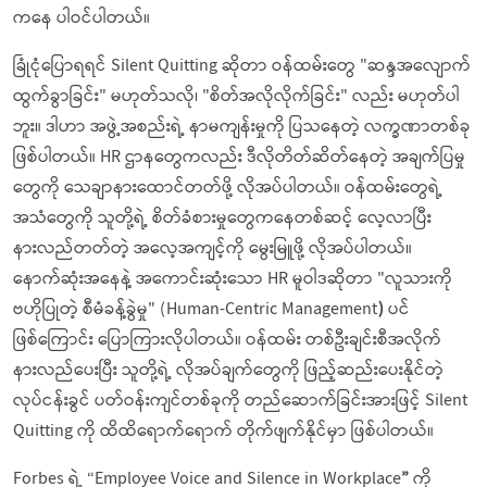
ကနေ ပါဝင်ပါတယ်။
ခြုံငုံပြောရရင် Silent Quitting ဆိုတာ ဝန်ထမ်းတွေ "ဆန္ဒအလျောက်
ထွက်ခွာခြင်း" မဟုတ်သလို၊ "စိတ်အလိုလိုက်ခြင်း" လည်း မဟုတ်ပါ
ဘူး။ ဒါဟာ အဖွဲ့အစည်းရဲ့ နာမကျန်းမှုကို ပြသနေတဲ့ လက္ခဏာတစ်ခု
ဖြစ်ပါတယ်။ HR ဌာနတွေကလည်း ဒီလိုတိတ်ဆိတ်နေတဲ့ အချက်ပြမှု
တွေကို သေချာနားထောင်တတ်ဖို့ လိုအပ်ပါတယ်။ ဝန်ထမ်းတွေရဲ့
အသံတွေကို သူတို့ရဲ့ စိတ်ခံစားမှုတွေကနေတစ်ဆင့် လေ့လာပြီး
နားလည်တတ်တဲ့ အလေ့အကျင့်ကို မွေးမြူဖို့ လိုအပ်ပါတယ်။
နောက်ဆုံးအနေနဲ့ အကောင်းဆုံးသော HR မူဝါဒဆိုတာ "လူသားကို
ဗဟိုပြုတဲ့ စီမံခန့်ခွဲမှု" (Human-Centric Management
)
ပင်
ဖြစ်ကြောင်း ပြောကြားလိုပါတယ်။ ဝန်ထမ်း တစ်ဦးချင်းစီအလိုက်
နားလည်ပေးပြီး သူတို့ရဲ့ လိုအပ်ချက်တွေကို ဖြည့်ဆည်းပေးနိုင်တဲ့
လုပ်ငန်းခွင် ပတ်ဝန်းကျင်တစ်ခုကို တည်ဆောက်ခြင်းအားဖြင့် Silent
Quitting ကို ထိထိရောက်ရောက် တိုက်ဖျက်နိုင်မှာ ဖြစ်ပါတယ်။
Forbes ရဲ့ “Employee Voice and Silence in Workplace
”
ကို