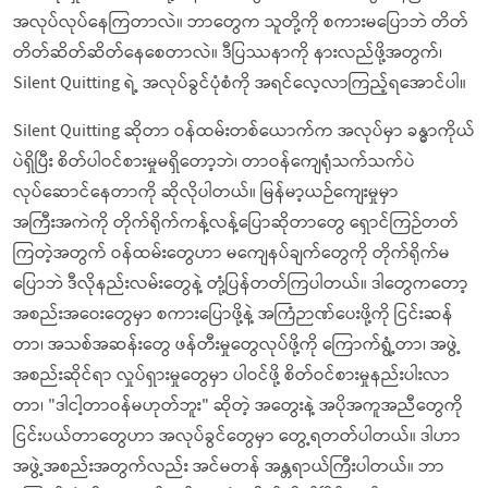
အလုပ်လုပ်နေကြတာလဲ။ ဘာတွေက သူတို့ကို စကားမပြောဘဲ တိတ်
တိတ်ဆိတ်ဆိတ်နေစေတာလဲ။ ဒီပြဿနာကို နားလည်ဖို့အတွက်၊
Silent Quitting ရဲ့ အလုပ်ခွင်ပုံစံကို အရင်လေ့လာကြည့်ရအောင်ပါ။
Silent Quitting ဆိုတာ ဝန်ထမ်းတစ်ယောက်က အလုပ်မှာ ခန္ဓာကိုယ်
ပဲရှိပြီး စိတ်ပါဝင်စားမှုမရှိတော့ဘဲ၊ တာဝန်ကျေရုံသက်သက်ပဲ
လုပ်ဆောင်နေတာကို ဆိုလိုပါတယ်။ မြန်မာ့ယဉ်ကျေးမှုမှာ
အကြီးအကဲကို တိုက်ရိုက်ကန့်လန့်ပြောဆိုတာတွေ ရှောင်ကြဉ်တတ်
ကြတဲ့အတွက် ဝန်ထမ်းတွေဟာ မကျေနပ်ချက်တွေကို တိုက်ရိုက်မ
ပြောဘဲ ဒီလိုနည်းလမ်းတွေနဲ့ တုံ့ပြန်တတ်ကြပါတယ်။ ဒါတွေကတော့
အစည်းအဝေးတွေမှာ စကားပြောဖို့နဲ့ အကြံဉာဏ်ပေးဖို့ကို ငြင်းဆန်
တာ၊ အသစ်အဆန်းတွေ ဖန်တီးမှုတွေလုပ်ဖို့ကို ကြောက်ရွံ့တာ၊ အဖွဲ့
အစည်းဆိုင်ရာ လှုပ်ရှားမှုတွေမှာ ပါဝင်ဖို့ စိတ်ဝင်စားမှုနည်းပါးလာ
တာ၊ "ဒါငါ့တာဝန်မဟုတ်ဘူး" ဆိုတဲ့ အတွေးနဲ့ အပိုအကူအညီတွေကို
ငြင်းပယ်တာတွေဟာ အလုပ်ခွင်တွေမှာ တွေ့ရတတ်ပါတယ်။ ဒါဟာ
အဖွဲ့အစည်းအတွက်လည်း အင်မတန် အန္တရာယ်ကြီးပါတယ်။ ဘာ