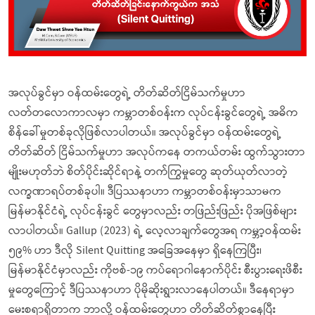
အလုပ်ခွင်မှာ ဝန်ထမ်းတွေရဲ့ တိတ်ဆိတ်ငြိမ်သက်မှုဟာ
လတ်တလောကာလမှာ ကမ္ဘာတစ်ဝန်းက လုပ်ငန်းခွင်တွေရဲ့ အဓိက
စိန်ခေါ်မှုတစ်ခုလိုဖြစ်လာပါတယ်။ အလုပ်ခွင်မှာ ဝန်ထမ်းတွေရဲ့
တိတ်ဆိတ် ငြိမ်သက်မှုဟာ အလုပ်ကနေ တကယ်တမ်း ထွက်သွားတာ
မျိုးမဟုတ်ဘဲ စိတ်ပိုင်းဆိုင်ရာနဲ့ တက်ကြွမှုတွေ ဆုတ်ယုတ်လာတဲ့
လက္ခဏာရပ်တစ်ခုပါ။ ဒီပြဿနာဟာ ကမ္ဘာတစ်ဝန်းမှာသာမက
မြန်မာနိုင်ငံရဲ့ လုပ်ငန်းခွင် တွေမှာလည်း တဖြည်းဖြည်း ပိုအဖြစ်များ
လာပါတယ်။ Gallup (2023) ရဲ့ လေ့လာချက်တွေအရ ကမ္ဘာ့ဝန်ထမ်း
၅၉% ဟာ ဒီလို Silent Quitting အခြေအနေမှာ ရှိနေကြပြီး၊
မြန်မာနိုင်ငံမှာလည်း ကိုဗစ်-၁၉ ကပ်ရောဂါနောက်ပိုင်း စီးပွားရေးဖိစီး
မှုတွေကြောင့် ဒီပြဿနာဟာ ပိုမိုဆိုးရွားလာနေပါတယ်။ ဒီနေရာမှာ
မေးစရာရှိတာက ဘာလို့ ဝန်ထမ်းတွေဟာ တိတ်ဆိတ်စွာနေပြီး