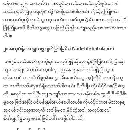
ဝန်ထမ်း ၇၂% လောက်က "အလုပ်ကောင်းကောင်းလုပ်ရင်တောင်
အသိအမှတ်ပြုမှု မရဘူး" လို့ ဖော်ပြထားပါတယ်။ ကိုယ့်ရဲ့ကြိုးစား
အားထုတ်မှုကို ဘယ်သူကမှ သတိမထားမိဘူးလို့ ခံစားလာရတဲ့အခါ၊ ပို
ပြီးကြိုးစားဖို့ စိတ်ဆန္ဒတွေ တဖြည်းဖြည်း လျော့နည်းလာတာ သဘာဝ
ပါပဲ။
၂။
အလုပ်နဲ့ဘဝ
မျှတမှု
ပျက်ပြားခြင်း (Work-Life Imbalance)
ဒစ်ဂျစ်တယ်ခေတ် မှာဆိုရင် အလုပ်ချိန်ဆိုတာ ရုံးချိန်ပြီးတာနဲ့ ပြီးဆုံး
သွားတာမျိုး မဟုတ်တော့ပါဘူး။ ညနေ ၅ နာရီ လုပ်ချိန်ပြီးသွား
ရင်တောင် အလုပ်ကိစ္စဖုန်းတွေ၊ အီးမေးလ်တွေ၊ အွန်လိုင်းတာဝန်တွေ
က ဆက်လက်ရောက်ရှိနေတတ်ပါတယ်။ ဒီလိုမျိုး ကိုယ်ပိုင်အချိန်တွေ
ကို အလုပ်က ထပ်ပြီး ကျူးကျော်လာတာဟာ ဝန်ထမ်းတွေကို စိတ်ဖိစီး
မှုတွေ ဖြစ်စေပြီး ပင်ပန်းနွမ်းနယ်စေပါတယ်။ ကိုယ်ပိုင်ဘဝ၊ မိသားစုနဲ့
သူငယ်ချင်းတွေအတွက် အချိန်မပေးနိုင်တဲ့အခါ၊ အလုပ်အပေါ်
စိတ်ပျက်မှုတွေ စတင်ဖြစ်ပေါ်လာနိုင်ပါတယ်။