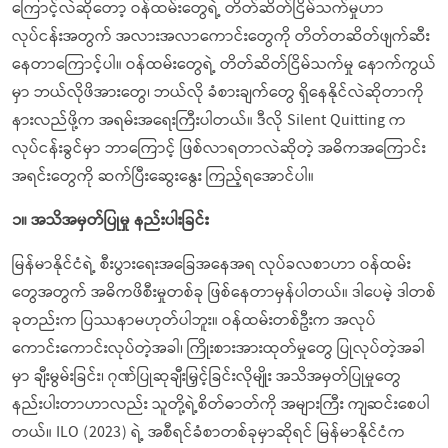
ကြောင့်လဲဆိုတော့ ဝန်ထမ်းတွေရဲ့ တိတ်ဆိတ်ငြိမ်သက်မှုဟာ
လုပ်ငန်းအတွက် အလားအလာကောင်းတွေကို တိတ်တဆိတ်ဖျက်ဆီး
နေတာကြောင့်ပါ။ ဝန်ထမ်းတွေရဲ့ တိတ်ဆိတ်ငြိမ်သက်မှု နောက်ကွယ်
မှာ ဘယ်လိုဖိအားတွေ၊ ဘယ်လို ခံစားချက်တွေ ရှိနေနိုင်လဲဆိုတာကို
နားလည်ဖို့က အရမ်းအရေးကြီးပါတယ်။ ဒီလို Silent Quitting က
လုပ်ငန်းခွင်မှာ ဘာကြောင့် ဖြစ်လာရတာလဲဆိုတဲ့ အဓိကအကြောင်း
အရင်းတွေကို ဆက်ပြီးဆွေးနွေး ကြည့်ရအောင်ပါ။
၁။
အသိအမှတ်ပြုမှု
နည်းပါးခြင်း
မြန်မာနိုင်ငံရဲ့ စီးပွားရေးအခြေအနေအရ လုပ်ခလစာဟာ ဝန်ထမ်း
တွေအတွက် အဓိကဖိစီးမှုတစ်ခု ဖြစ်နေတာမှန်ပါတယ်။ ဒါပေမဲ့ ဒါတစ်
ခုတည်းက ပြဿနာမဟုတ်ပါဘူး။ ဝန်ထမ်းတစ်ဦးက အလုပ်
ကောင်းကောင်းလုပ်တဲ့အခါ၊ ကြိုးစားအားထုတ်မှုတွေ ပြုလုပ်တဲ့အခါ
မှာ ချီးမွမ်းခြင်း၊ ဂုဏ်ပြုဆုချီးမြှင့်ခြင်းလိုမျိုး အသိအမှတ်ပြုမှုတွေ
နည်းပါးတာဟာလည်း သူတို့ရဲ့စိတ်ဓာတ်ကို အများကြီး ကျဆင်းစေပါ
တယ်။ ILO (2023) ရဲ့ အစီရင်ခံစာတစ်ခုမှာဆိုရင် မြန်မာနိုင်ငံက