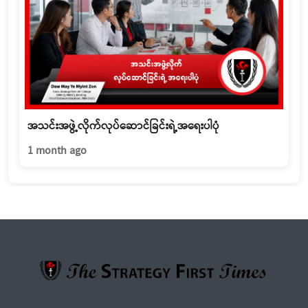
အသင်းအဖွဲ့လိုက်လုပ်ဆောင်ခြင်းရဲ့အရေးပါပုံ
1 month ago