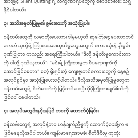
အားဖြင့် Silent Quitting ရဲ့ လက္ခဏာရပ်တွေကို စောစောစီးစီး သိရှိ
နိုင်ပါတယ်။
၃။ အသိအမှတ်ပြုမှု၏ စွမ်းအားကို အသုံးပြုပါ။
ဝန်ထမ်းတွေကို လစာတိုးပေးတာ၊ ဒါမှမဟုတ် ဆုကြေးငွေပေးတာတင်
မကဘဲ သူတို့ရဲ့ ကြိုးစားအားထုတ်မှုတွေအတွက် စကားလုံးနဲ့ ချီးမွမ်း
ဂုဏ်ပြုတာ ကလည်း အရေးကြီးပါတယ်။ "ဒီလို ဖန်တီးမှုကောင်းတာ
ကို ငါတို့ ဂုဏ်ယူတယ်"၊ "မင်းရဲ့ ကြိုးစားမှုက ဒီပရောဂျက်ကို
အောင်မြင်စေတာ" စတဲ့ ရိုးရှင်းတဲ့ ကျေးဇူးတင်စကားတွေကို နေ့စဉ်
အလုပ်ခွင်မှာ အသုံးပြုပေးသင့်ပါတယ်။ ဒီလိုအသိအမှတ်ပြုမှုတွေက
ဝန်ထမ်းတွေရဲ့ စိတ်ဓာတ်ကို မြှင့်တင်ပေးပြီး ပိုမိုကြိုးစားချင်စိတ်ကို
ဖြစ်ပေါ်စေပါတယ်။
၄။ အလုပ်အတွင်းနှင့်အပြင် ဘဝကို ထောက်ပံ့ခြင်း။
ဝန်ထမ်းတွေရဲ့ အလုပ်နဲ့ဘဝ ဟန်ချက်ညီမှုကို ထောက်ပံ့ပေးဖို့က မ
ဖြစ်မနေလိုအပ်ပါတယ်။ ကျန်းမာရေးအာမခံ၊ စိတ်ဖိစီးမှု ကုထုံး