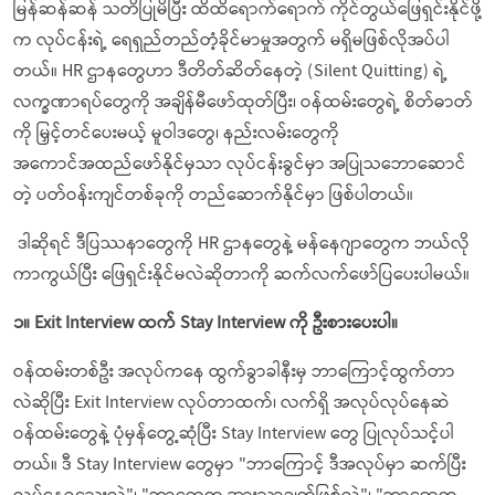
မြန်ဆန်ဆန် သတိပြုမိပြီး ထိထိရောက်ရောက် ကိုင်တွယ်ဖြေရှင်းနိုင်ဖို့
က လုပ်ငန်းရဲ့ ရေရှည်တည်တံ့ခိုင်မာမှုအတွက် မရှိမဖြစ်လိုအပ်ပါ
တယ်။ HR ဌာနတွေဟာ ဒီတိတ်ဆိတ်နေတဲ့ (Silent Quitting) ရဲ့
လက္ခဏာရပ်တွေကို အချိန်မီဖော်ထုတ်ပြီး၊ ဝန်ထမ်းတွေရဲ့ စိတ်ဓာတ်
ကို မြှင့်တင်ပေးမယ့် မူဝါဒတွေ၊ နည်းလမ်းတွေကို
အကောင်အထည်ဖော်နိုင်မှသာ လုပ်ငန်းခွင်မှာ အပြုသဘောဆောင်
တဲ့ ပတ်ဝန်းကျင်တစ်ခုကို တည်ဆောက်နိုင်မှာ ဖြစ်ပါတယ်။
ဒါဆိုရင် ဒီပြဿနာတွေကို HR ဌာနတွေနဲ့ မန်နေဂျာတွေက ဘယ်လို
ကာကွယ်ပြီး ဖြေရှင်းနိုင်မလဲဆိုတာကို ဆက်လက်ဖော်ပြပေးပါမယ်။
၁။ Exit Interview
ထက် Stay Interview
ကို
ဦးစားပေးပါ။
ဝန်ထမ်းတစ်ဦး အလုပ်ကနေ ထွက်ခွာခါနီးမှ ဘာကြောင့်ထွက်တာ
လဲဆိုပြီး Exit Interview လုပ်တာထက်၊ လက်ရှိ အလုပ်လုပ်နေဆဲ
ဝန်ထမ်းတွေနဲ့ ပုံမှန်တွေ့ဆုံပြီး Stay Interview တွေ ပြုလုပ်သင့်ပါ
တယ်။ ဒီ Stay Interview တွေမှာ "ဘာကြောင့် ဒီအလုပ်မှာ ဆက်ပြီး