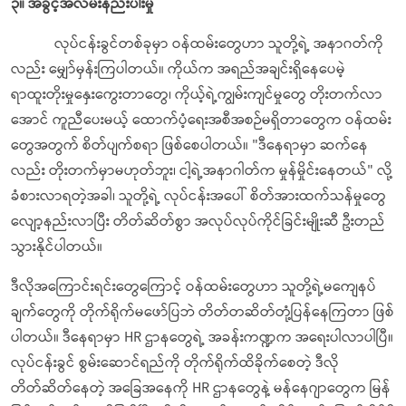
၃။
အခွင့်အလမ်းနည်းပါးမှု
လုပ်ငန်းခွင်တစ်ခုမှာ ဝန်ထမ်းတွေဟာ သူတို့ရဲ့ အနာဂတ်ကို
လည်း မျှော်မှန်းကြပါတယ်။ ကိုယ်က အရည်အချင်းရှိနေပေမဲ့
ရာထူးတိုးမှုနှေးကွေးတာတွေ၊ ကိုယ့်ရဲ့ကျွမ်းကျင်မှုတွေ တိုးတက်လာ
အောင် ကူညီပေးမယ့် ထောက်ပံ့ရေးအစီအစဉ်မရှိတာတွေက ဝန်ထမ်း
တွေအတွက် စိတ်ပျက်စရာ ဖြစ်စေပါတယ်။ "ဒီနေရာမှာ ဆက်နေ
လည်း တိုးတက်မှာမဟုတ်ဘူး၊ ငါ့ရဲ့အနာဂါတ်က မှုန်မှိုင်းနေတယ်" လို့
ခံစားလာရတဲ့အခါ၊ သူတို့ရဲ့ လုပ်ငန်းအပေါ် စိတ်အားထက်သန်မှုတွေ
လျော့နည်းလာပြီး တိတ်ဆိတ်စွာ အလုပ်လုပ်ကိုင်ခြင်းမျိုးဆီ ဦးတည်
သွားနိုင်ပါတယ်။
ဒီလိုအကြောင်းရင်းတွေကြောင့် ဝန်ထမ်းတွေဟာ သူတို့ရဲ့မကျေနပ်
ချက်တွေကို တိုက်ရိုက်မဖော်ပြဘဲ တိတ်တဆိတ်တုံ့ပြန်နေကြတာ ဖြစ်
ပါတယ်။ ဒီနေရာမှာ HR ဌာနတွေရဲ့ အခန်းကဏ္ဍက အရေးပါလာပါပြီ။
လုပ်ငန်းခွင် စွမ်းဆောင်ရည်ကို တိုက်ရိုက်ထိခိုက်စေတဲ့ ဒီလို
တိတ်ဆိတ်နေတဲ့ အခြေအနေကို HR ဌာနတွေနဲ့ မန်နေဂျာတွေက မြန်