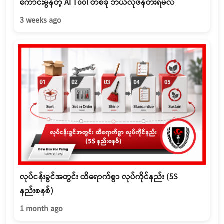
ကောင်းမွန်တဲ့ AI Tool တစ်ခု ဘယ်လိုဖန်တီးရမလဲ
3 weeks ago
လုပ်ငန်းခွင်အတွင်း ထိရောက်စွာ လုပ်ကိုင်နည်း (5S
နည်းစနစ်)
1 month ago